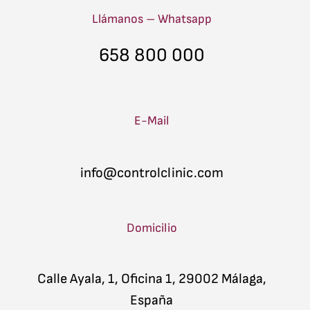
b
u
e
d
a
Llámanos – Whatsapp
o
b
d
c
g
o
e
i
l
r
658 800 000
k
n
o
a
u
m
d
E-Mail
info@controlclinic.com
Domicilio
Calle Ayala, 1, Oficina 1, 29002 Málaga,
España