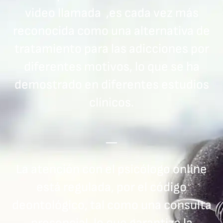
video llamada ,es cada vez más
reconocida como una alternativa de
tratamiento para las adicciones por
diferentes motivos, lo que se ha
demostrado en diferentes estudios
clínicos.
La atención con el psicólogo online
está regulada, por el código
deontológico, tal como una consulta