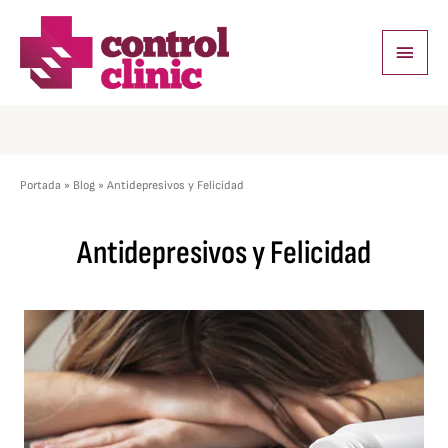
Ir
Menú
al
princi
contenido
Portada
»
Blog
»
Antidepresivos y Felicidad
Antidepresivos y Felicidad