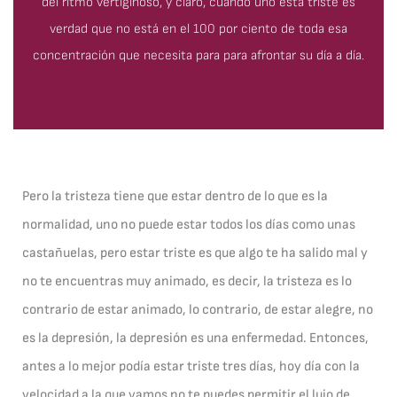
del ritmo vertiginoso, y claro, cuando uno está triste es
verdad que no está en el 100 por ciento de toda esa
concentración que necesita para para afrontar su día a día.
Pero la tristeza tiene que estar dentro de lo que es la
normalidad, uno no puede estar todos los días como unas
castañuelas, pero estar triste es que algo te ha salido mal y
no te encuentras muy animado, es decir, la tristeza es lo
contrario de estar animado, lo contrario, de estar alegre, no
es la depresión, la depresión es una enfermedad. Entonces,
antes a lo mejor podía estar triste tres días, hoy día con la
velocidad a la que vamos no te puedes permitir el lujo de